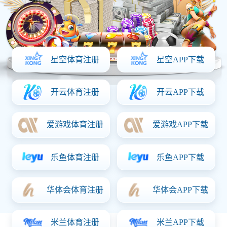
东契奇怒摔护目镜表达不满：裁判
对独行侠的犯规尺度双标